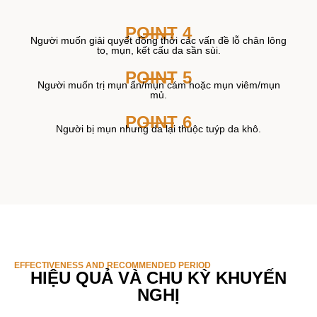
POINT 4
Người muốn giải quyết đồng thời các vấn đề lỗ chân lông
to, mụn, kết cấu da sần sùi.
POINT 5
Người muốn trị mụn ẩn/mụn cám hoặc mụn viêm/mụn
mủ.
POINT 6
Người bị mụn nhưng da lại thuộc tuýp da khô.
EFFECTIVENESS AND RECOMMENDED PERIOD
HIỆU QUẢ VÀ CHU KỲ KHUYẾN
NGHỊ