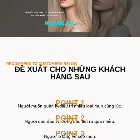
RECOMMEND TO CUSTOMERS BELOW
ĐỀ XUẤT CHO NHỮNG KHÁCH
HÀNG SAU
POINT 1
Người muốn quản lý/điều trị nhiều loại mụn cùng lúc.
POINT 2
Người đau đầu vì lượng dầu tiết ra quá nhiều.
POINT 3
Người lo lắng về sẹo mụn.