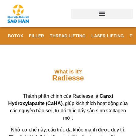
BOTOX
FILLER
THREAD LIFTING
LASER LIFTING
TR
What is it?
Radiesse
Thành phần chính của Radiesse là
Canxi
Hydroxylapatite (CaHA)
, giúp kích thích hoạt động của
các nguyên bào sợi, từ đó thúc đẩy sản sinh Collagen
mới.
Nhờ cơ chế này, cấu trúc da khỏe mạnh được duy trì,