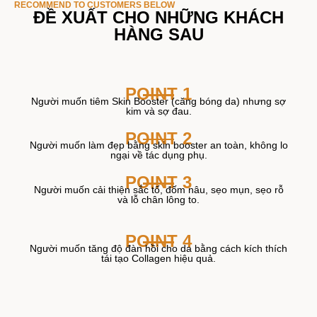
RECOMMEND TO CUSTOMERS BELOW
ĐỀ XUẤT CHO NHỮNG KHÁCH
HÀNG SAU
POINT 1
Người muốn tiêm Skin Booster (căng bóng da) nhưng sợ
kim và sợ đau.
POINT 2
Người muốn làm đẹp bằng skin booster an toàn, không lo
ngại về tác dụng phụ.
POINT 3
Người muốn cải thiện sắc tố, đốm nâu, sẹo mụn, sẹo rỗ
và lỗ chân lông to.
POINT 4
Người muốn tăng độ đàn hồi cho da bằng cách kích thích
tái tạo Collagen hiệu quả.