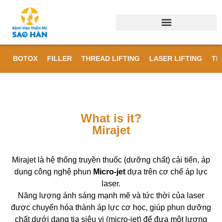
BOTOX
FILLER
THREAD LIFTING
LASER LIFTING
TR
What is it?
Mirajet
Mirajet là hệ thống truyền thuốc (dưỡng chất) cải tiến, áp
dụng công nghệ phun
Micro-jet
dựa trên cơ chế áp lực
laser.
Năng lượng ánh sáng mạnh mẽ và tức thời của laser
được chuyển hóa thành áp lực cơ học, giúp phun dưỡng
chất dưới dạng tia siêu vi (micro-jet) để đưa một lượng