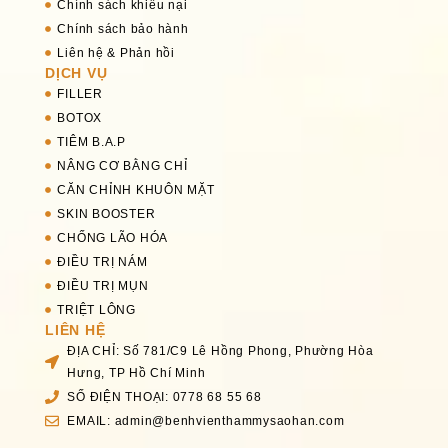
Chính sách khiếu nại
Chính sách bảo hành
Liên hệ & Phản hồi
DỊCH VỤ
FILLER
BOTOX
TIÊM B.A.P
NÂNG CƠ BẰNG CHỈ
CĂN CHỈNH KHUÔN MẶT
SKIN BOOSTER
CHỐNG LÃO HÓA
ĐIỀU TRỊ NÁM
ĐIỀU TRỊ MỤN
TRIỆT LÔNG
LIÊN HỆ
ĐỊA CHỈ: Số 781/C9 Lê Hồng Phong, Phường Hòa
Hưng, TP Hồ Chí Minh
SỐ ĐIỆN THOẠI: 0778 68 55 68
EMAIL: admin@benhvienthammysaohan.com